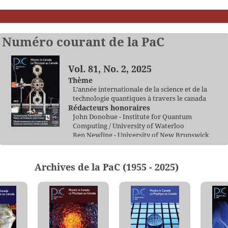
Numéro courant de la PaC
Vol. 81, No. 2, 2025
Thème
L’année internationale de la science et de la
technologie quantiques à travers le canada
Rédacteurs honoraires
John Donohue - Institute for Quantum
Computing / University of Waterloo
Ben Newling - University of New Brunswick
Neil J. Ross - Dalhousie University
Description de la couverture
« Chambre à ultra-vide non magnétique pour
Archives de la PaC (1955 - 2025)
capteurs quantiques », par Brynle Barrett,
professeur associé, University of New
Brunswick