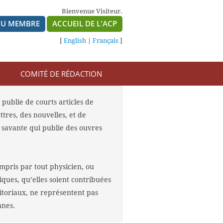
Bienvenue Visiteur.
DU MEMBRE
ACCUEIL DE L'ACP
[
English
|
Français
]
COMITÉ DE RÉDACTION
publie de courts articles de
res, des nouvelles, et de
e savante qui publie des ouvres
ompris par tout physicien, ou
iques, qu’elles soient contribuées
ditoriaux, ne représentent pas
nnes.